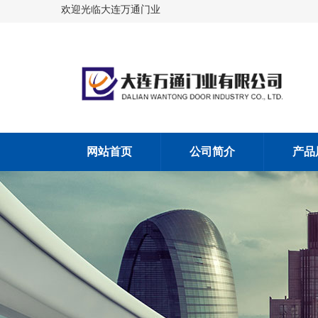
欢迎光临大连万通门业
网站首页
公司简介
产品