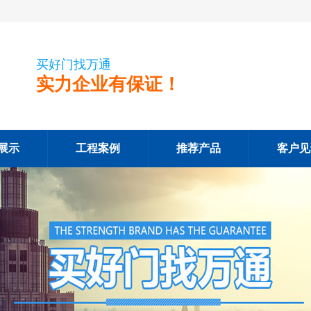
买好门找万通
实力企业有保证！
展示
工程案例
推荐产品
客户见