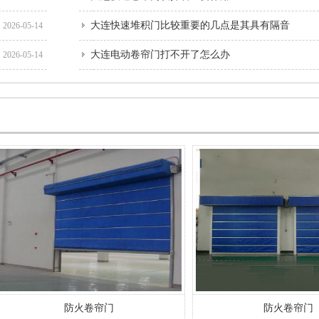
大连快速堆积门比较重要的几点是其具有隔音
2026-05-14
大连电动卷帘门打不开了怎么办
2026-05-14
防火卷帘门
防火卷帘门