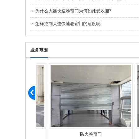
为什么大连快速卷帘门为何如此受欢迎?
怎样控制大连快速卷帘门的速度呢
业务范围
门
防火卷帘门