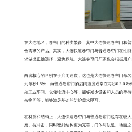
在大连地区，卷帘门的种类繁多，其中大连快速卷帘门和普
合需求的产品。其实，大连快速卷帘门与普通卷帘门在性能
求做出正确选择，避免踩坑。大连卷帘门厂家也会根据用户
两者核心的区别在于启闭速度，这也是大连快速卷帘门命名
到每秒1.5米，而普通卷帘门的启闭速度通常在每秒0.2-
如工业车间、仓储物流中心等，能够减少设备和人员的等待
杂物间等，能够满足基础的防护需求即可。
在材质和结构上，大连快速卷帘门与普通卷帘门也存在较大
磨、抗冲击，同时密封结构更为完善，门体与轨道、地面之