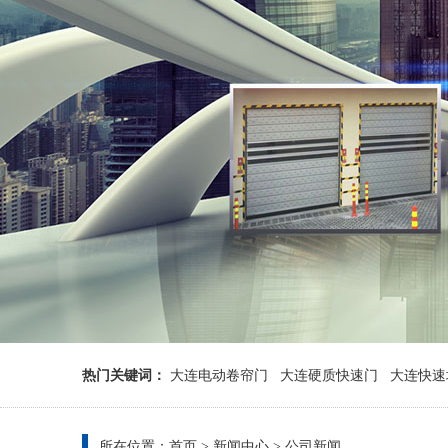
热门关键词：
大连电动卷帘门
大连硬质快速门
大连快速
所在位置：
首页
>
新闻中心
>
公司新闻