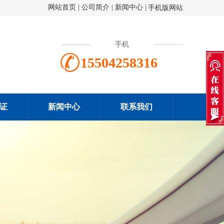
网站首页
|
公司简介
|
新闻中心
|
手机版网站
手机
15504258316
证
新闻中心
联系我们