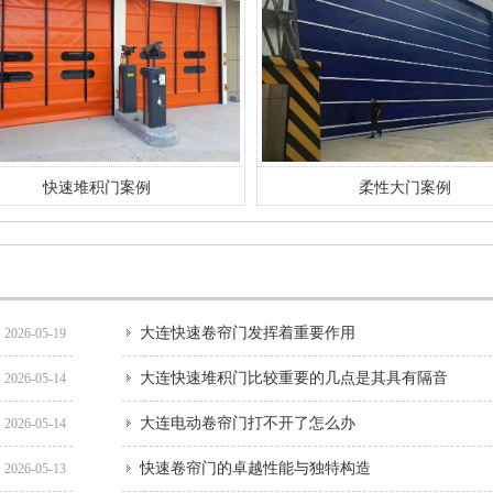
柔性大门案例
大连快速卷帘门发挥着重要作用
2026-05-19
大连快速堆积门比较重要的几点是其具有隔音
2026-05-14
大连电动卷帘门打不开了怎么办
2026-05-14
快速卷帘门的卓越性能与独特构造
2026-05-13