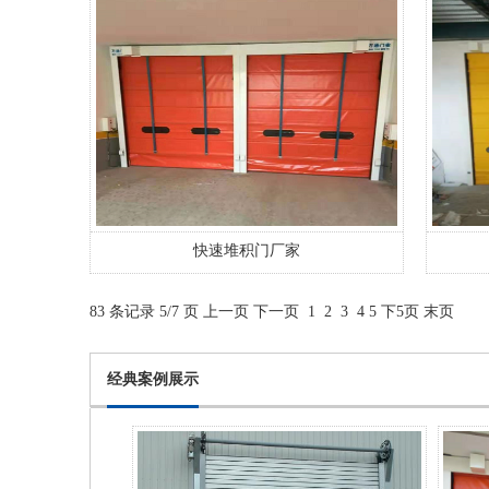
快速堆积门厂家
83 条记录 5/7 页
上一页
下一页
1
2
3
4
5
下5页
末页
经典案例展示