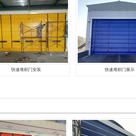
快速堆积门安装
快速堆积门展示