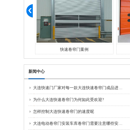
快速卷帘门案例
快速堆积门案例
新闻中心
大连快速门厂家对每一款大连快速卷帘门成品进行全面检测
为什么大连快速卷帘门为何如此受欢迎?
怎样控制大连快速卷帘门的速度呢
大连电动卷帘门安装车库卷帘门需要注意哪些安全事项