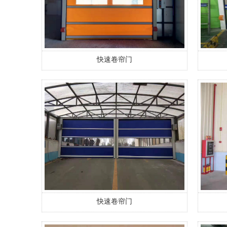
快速卷帘门
快速卷帘门