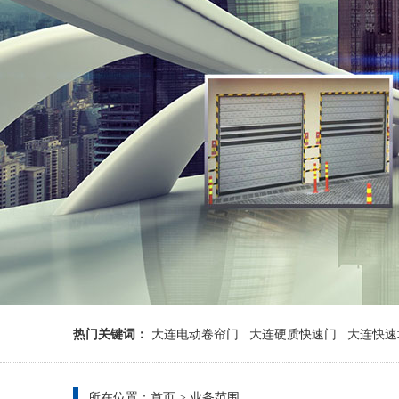
热门关键词：
大连电动卷帘门
大连硬质快速门
大连快速
所在位置：
首页
>
业务范围